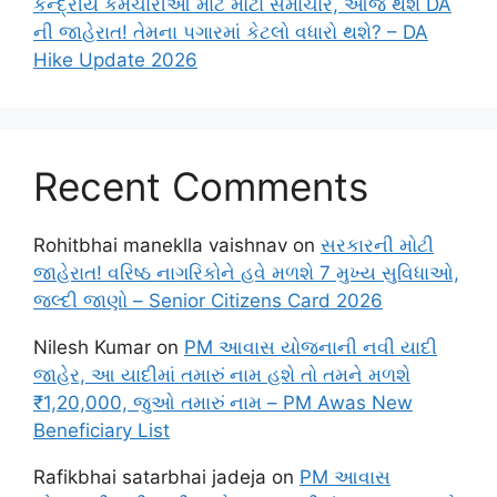
કેન્દ્રીય કર્મચારીઓ માટે મોટા સમાચાર, આજે થશે DA
ની જાહેરાત! તેમના પગારમાં કેટલો વધારો થશે? – DA
Hike Update 2026
Recent Comments
Rohitbhai maneklla vaishnav
on
સરકારની મોટી
જાહેરાત! વરિષ્ઠ નાગરિકોને હવે મળશે 7 મુખ્ય સુવિધાઓ,
જલ્દી જાણો – Senior Citizens Card 2026
Nilesh Kumar
on
PM આવાસ યોજનાની નવી યાદી
જાહેર, આ યાદીમાં તમારું નામ હશે તો તમને મળશે
₹1,20,000, જુઓ તમારું નામ – PM Awas New
Beneficiary List
Rafikbhai satarbhai jadeja
on
PM આવાસ