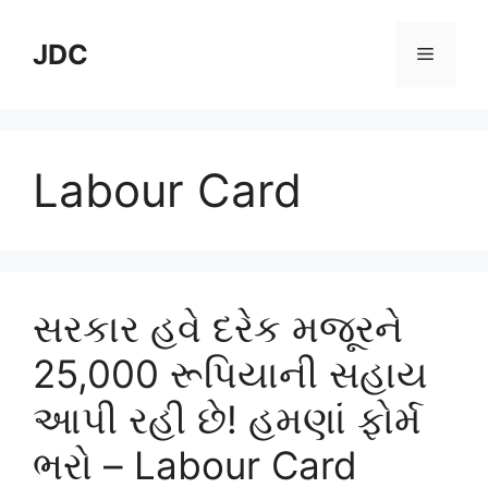
Skip
to
JDC
Menu
content
Labour Card
સરકાર હવે દરેક મજૂરને
25,000 રૂપિયાની સહાય
આપી રહી છે! હમણાં ફોર્મ
ભરો – Labour Card