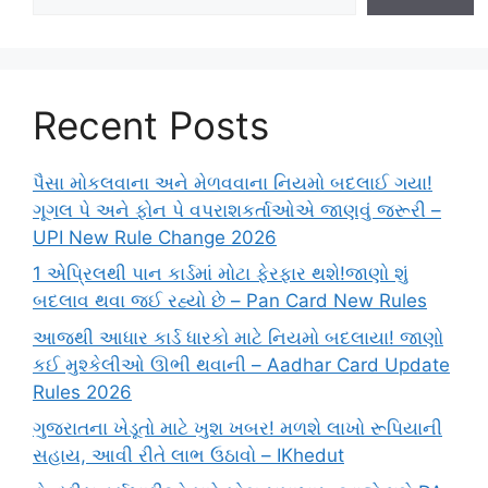
Recent Posts
પૈસા મોકલવાના અને મેળવવાના નિયમો બદલાઈ ગયા!
ગૂગલ પે અને ફોન પે વપરાશકર્તાઓએ જાણવું જરૂરી –
UPI New Rule Change 2026
1 એપ્રિલથી પાન કાર્ડમાં મોટા ફેરફાર થશે!જાણો શું
બદલાવ થવા જઈ રહ્યો છે – Pan Card New Rules
આજથી આધાર કાર્ડ ધારકો માટે નિયમો બદલાયા! જાણો
કઈ મુશ્કેલીઓ ઊભી થવાની – Aadhar Card Update
Rules 2026
ગુજરાતના ખેડૂતો માટે ખુશ ખબર! મળશે લાખો રૂપિયાની
સહાય, આવી રીતે લાભ ઉઠાવો – IKhedut