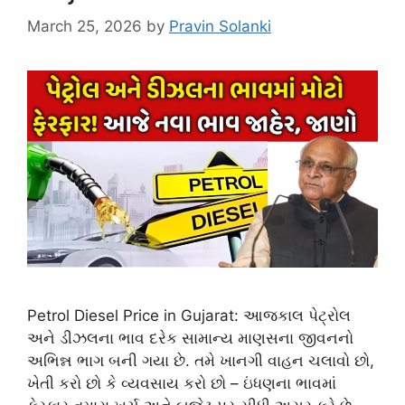
March 25, 2026
by
Pravin Solanki
Petrol Diesel Price in Gujarat: આજકાલ પેટ્રોલ
અને ડીઝલના ભાવ દરેક સામાન્ય માણસના જીવનનો
અભિન્ન ભાગ બની ગયા છે. તમે ખાનગી વાહન ચલાવો છો,
ખેતી કરો છો કે વ્યવસાય કરો છો – ઇંધણના ભાવમાં