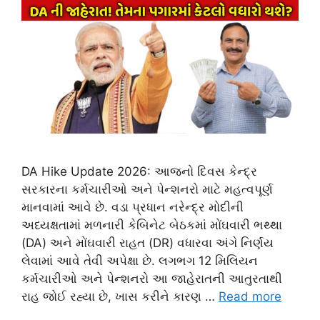
DA Hike Update 2026: આજનો દિવસ કેન્દ્ર
સરકારના કર્મચારીઓ અને પેન્શનરો માટે મહત્વપૂર્ણ
માનવામાં આવે છે. વડા પ્રધાન નરેન્દ્ર મોદીની
અધ્યક્ષતામાં મળનારી કેબિનેટ બેઠકમાં મોંઘવારી ભથ્થા
(DA) અને મોંઘવારી રાહત (DR) વધારવા અંગે નિર્ણય
લેવામાં આવે તેવી અપેક્ષા છે. લગભગ 12 મિલિયન
કર્મચારીઓ અને પેન્શનરો આ જાહેરાતની આતુરતાથી
રાહ જોઈ રહ્યા છે, ખાસ કરીને કારણ …
Read more