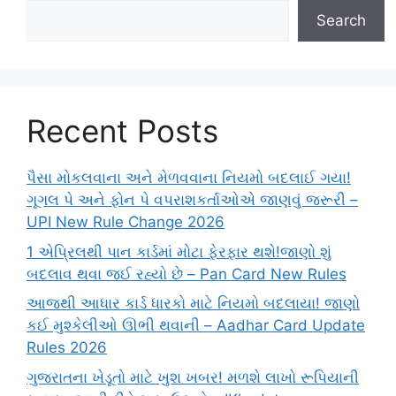
Search
Recent Posts
પૈસા મોકલવાના અને મેળવવાના નિયમો બદલાઈ ગયા!
ગૂગલ પે અને ફોન પે વપરાશકર્તાઓએ જાણવું જરૂરી –
UPI New Rule Change 2026
1 એપ્રિલથી પાન કાર્ડમાં મોટા ફેરફાર થશે!જાણો શું
બદલાવ થવા જઈ રહ્યો છે – Pan Card New Rules
આજથી આધાર કાર્ડ ધારકો માટે નિયમો બદલાયા! જાણો
કઈ મુશ્કેલીઓ ઊભી થવાની – Aadhar Card Update
Rules 2026
ગુજરાતના ખેડૂતો માટે ખુશ ખબર! મળશે લાખો રૂપિયાની