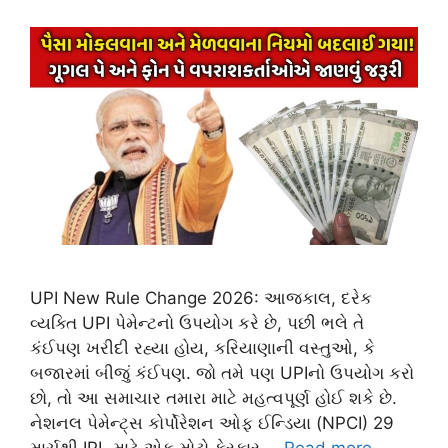
UPI New Rule Change 2026: આજકાલ, દરેક
વ્યક્તિ UPI પેમેન્ટનો ઉપયોગ કરે છે, પછી ભલે તે
કંઈપણ ખરીદી રહ્યા હોય, કરિયાણાની વસ્તુઓ, કે
બજારમાં બીજું કંઈપણ. જો તમે પણ UPIનો ઉપયોગ કરો
છો, તો આ સમાચાર તમારા માટે મહત્વપૂર્ણ હોઈ શકે છે.
નેશનલ પેમેન્ટ્સ કોર્પોરેશન ઓફ ઈન્ડિયા (NPCI) 29
માર્ચથી IPL માટે એક મોટો ફેરફાર …
Read more