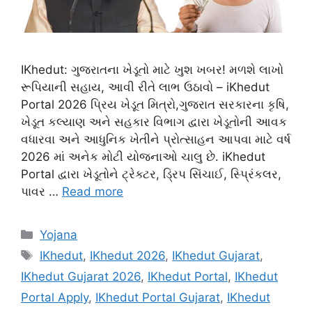
IKhedut: ગુજરાતના ખેડૂતો માટે ખુશ ખબર! મળશે લાખો
રૂપિયાની સહાય, આવી રીતે લાભ ઉઠાવો – iKhedut
Portal 2026 પ્રિય ખેડૂત મિત્રો,ગુજરાત સરકારના કૃષિ,
ખેડૂત કલ્યાણ અને સહકાર વિભાગ દ્વારા ખેડૂતોની આવક
વધારવા અને આધુનિક ખેતીને પ્રોત્સાહન આપવા માટે વર્ષ
2026 માં અનેક મોટી યોજનાઓ ચાલુ છે. iKhedut
Portal દ્વારા ખેડૂતોને ટ્રેક્ટર, ડ્રિપ સિંચાઈ, સ્પ્રિંકલર,
પાવર …
Read more
Categories
Yojana
Tags
IKhedut
,
IKhedut 2026
,
IKhedut Gujarat
,
IKhedut Gujarat 2026
,
IKhedut Portal
,
IKhedut
Portal Apply
,
IKhedut Portal Gujarat
,
IKhedut