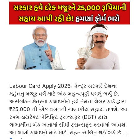
Labour Card Apply 2026: કેન્દ્ર સરકારે દેશના
મહેનતુ મજૂર વર્ગ માટે એક મહત્વપૂર્ણ પગલું ભર્યું છે.
અસંગઠિત ક્ષેત્રના કામદારોને હવે તેમના લેબર કાર્ડ દ્વારા
₹25,000 ની એક વખતની નાણાકીય સહાય મળશે. આ
રકમ ડાયરેક્ટ બેનિફિટ ટ્રાન્સફર (DBT) દ્વારા
લાભાર્થીના બેંક ખાતામાં સીધી ટ્રાન્સફર કરવામાં આવશે.
આ લાખો કામદારો માટે મોટી રાહત સાબિત થઈ શકે છે …