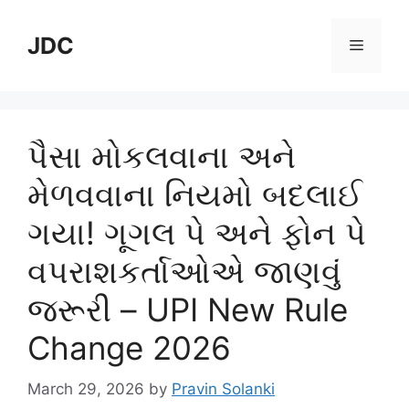
Skip
to
JDC
Menu
content
પૈસા મોકલવાના અને
મેળવવાના નિયમો બદલાઈ
ગયા! ગૂગલ પે અને ફોન પે
વપરાશકર્તાઓએ જાણવું
જરૂરી – UPI New Rule
Change 2026
March 29, 2026
by
Pravin Solanki