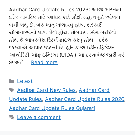
Aadhar Card Update Rules 2026: આજે ભારતના
દરેક નાગરિક માટે આધાર કાર્ડ સૌથી મહત્વપૂર્ણ ઓળખ
બની ગયું છે. બેંક ખાતું ખોલાવવું હોય, સરકારી
યોજનાઓનો લાભ લેવો હોય, મોબાઇલ સિમ ખરીદવો
હોય કે આવકવેરા રિટર્ન ફાઇલ કરવું હોય – દરેક
જગ્યાએ આધાર જરૂરી છે. યુનિક આઇડેન્ટિફિકેશન
ઓથોરિટી ઓફ ઇન્ડિયા (UIDAI) આ દસ્તાવેજ જારી કરે
છે અને …
Read more
Categories
Letest
Tags
Aadhar Card New Rules
,
Aadhar Card
Update Rules
,
Aadhar Card Update Rules 2026
,
Aadhar Card Update Rules Gujarati
Leave a comment