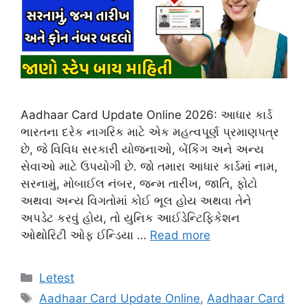
Aadhaar Card Update Online 2026: આધાર કાર્ડ
ભારતના દરેક નાગરિક માટે એક મહત્વપૂર્ણ પ્રમાણપત્ર
છે, જે વિવિધ સરકારી યોજનાઓ, બેંકિંગ અને અન્ય
સેવાઓ માટે ઉપયોગી છે. જો તમારા આધાર કાર્ડમાં નામ,
સરનામું, મોબાઈલ નંબર, જન્મ તારીખ, જાતિ, ફોટો
અથવા અન્ય વિગતોમાં કોઈ ભૂલ હોય અથવા તેને
અપડેટ કરવું હોય, તો યુનિક આઈડેન્ટિફિકેશન
ઓથોરિટી ઓફ ઈન્ડિયા …
Read more
Categories
Letest
Tags
Aadhaar Card Update Online
,
Aadhaar Card