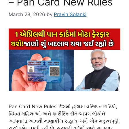
– Pan Card New Rules
March 28, 2026
by
Pravin Solanki
Pan Card New Rules: દેશમાં હાલમાં વરિષ્ઠ નાગરિકો,
વિધવા મહિલાઓ અને શારીરિક રીતે અપંગ લોકોને
આપવામાં આવતી નાણાકીય સહાય અંગે એક મહત્વપૂર્ણ
ચર્ચા જોર પકડી રહી છે. સરકારી વર્તુળો અને સમાચાર