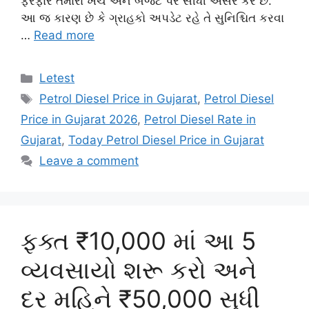
ફેરફાર તમારા ખર્ચ અને બજેટ પર સીધી અસર કરે છે.
આ જ કારણ છે કે ગ્રાહકો અપડેટ રહે તે સુનિશ્ચિત કરવા
…
Read more
Categories
Letest
Tags
Petrol Diesel Price in Gujarat
,
Petrol Diesel
Price in Gujarat 2026
,
Petrol Diesel Rate in
Gujarat
,
Today Petrol Diesel Price in Gujarat
Leave a comment
ફક્ત ₹10,000 માં આ 5
વ્યવસાયો શરૂ કરો અને
દર મહિને ₹50,000 સુધી