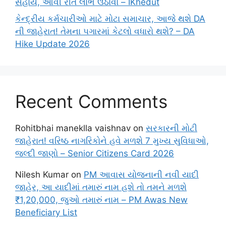
સહાય, આવી રીતે લાભ ઉઠાવો – IKhedut
કેન્દ્રીય કર્મચારીઓ માટે મોટા સમાચાર, આજે થશે DA
ની જાહેરાત! તેમના પગારમાં કેટલો વધારો થશે? – DA
Hike Update 2026
Recent Comments
Rohitbhai maneklla vaishnav
on
સરકારની મોટી
જાહેરાત! વરિષ્ઠ નાગરિકોને હવે મળશે 7 મુખ્ય સુવિધાઓ,
જલ્દી જાણો – Senior Citizens Card 2026
Nilesh Kumar
on
PM આવાસ યોજનાની નવી યાદી
જાહેર, આ યાદીમાં તમારું નામ હશે તો તમને મળશે
₹1,20,000, જુઓ તમારું નામ – PM Awas New
Beneficiary List