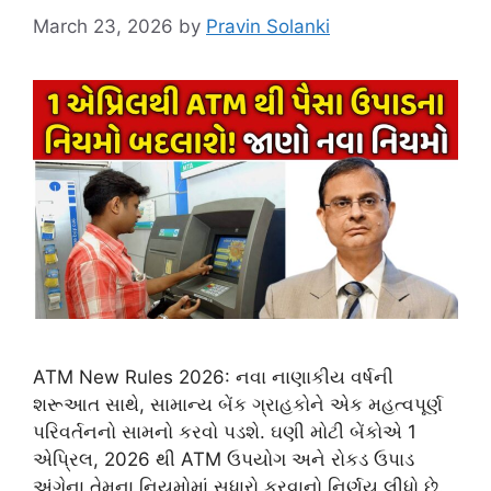
March 23, 2026
by
Pravin Solanki
ATM New Rules 2026: નવા નાણાકીય વર્ષની
શરૂઆત સાથે, સામાન્ય બેંક ગ્રાહકોને એક મહત્વપૂર્ણ
પરિવર્તનનો સામનો કરવો પડશે. ઘણી મોટી બેંકોએ 1
એપ્રિલ, 2026 થી ATM ઉપયોગ અને રોકડ ઉપાડ
અંગેના તેમના નિયમોમાં સુધારો કરવાનો નિર્ણય લીધો છે.