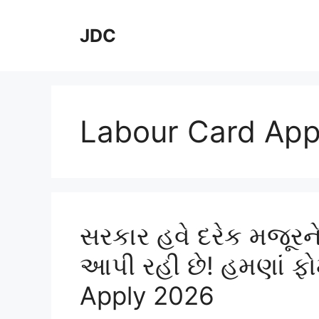
Skip
to
JDC
content
Labour Card App
સરકાર હવે દરેક મજૂર
આપી રહી છે! હમણાં ફો
Apply 2026