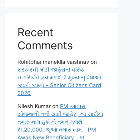
Recent
Comments
Rohitbhai maneklla vaishnav
on
સરકારની મોટી જાહેરાત! વરિષ્ઠ
નાગરિકોને હવે મળશે 7 મુખ્ય સુવિધાઓ,
જલ્દી જાણો – Senior Citizens Card
2026
Nilesh Kumar
on
PM આવાસ
યોજનાની નવી યાદી જાહેર, આ યાદીમાં
તમારું નામ હશે તો તમને મળશે
₹1,20,000, જુઓ તમારું નામ – PM
Awas New Beneficiary List