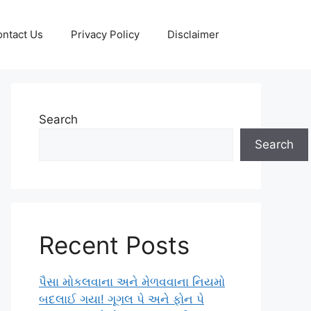
ntact Us
Privacy Policy
Disclaimer
Search
Search
Recent Posts
પૈસા મોકલવાના અને મેળવવાના નિયમો
બદલાઈ ગયા! ગૂગલ પે અને ફોન પે