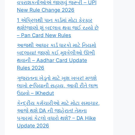
વપરાશકર્તાઓએ જાણવું જરૂરી – UPI
New Rule Change 2026
1 એપ્રિલથી પાન કાર્ડમાં મોટા ફેરફાર
થશે!જાણો શું બદલાવ થવા જઈ રહ્યો છે
– Pan Card New Rules
આજથી આધાર કાર્ડ ધારકો માટે નિયમો
બદલાયા! જાણો કઈ મુશ્કેલીઓ ઊભી
થવાની – Aadhar Card Update
Rules 2026
ગુજરાતના ખેડૂતો માટે ખુશ ખબર! મળશે
લાખો રૂપિયાની સહાય, આવી રીતે લાભ
ઉઠાવો – IKhedut
કેન્દ્રીય કર્મચારીઓ માટે મોટા સમાચાર,
આજે થશે DA ની જાહેરાત! તેમના
પગારમાં કેટલો વધારો થશે? – DA Hike
Update 2026