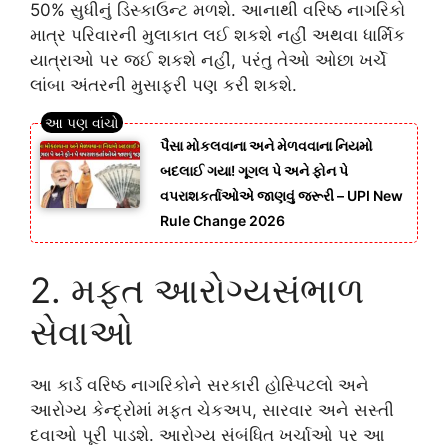
50% સુધીનું ડિસ્કાઉન્ટ મળશે. આનાથી વરિષ્ઠ નાગરિકો
માત્ર પરિવારની મુલાકાત લઈ શકશે નહીં અથવા ધાર્મિક
યાત્રાઓ પર જઈ શકશે નહીં, પરંતુ તેઓ ઓછા ખર્ચે
લાંબા અંતરની મુસાફરી પણ કરી શકશે.
પૈસા મોકલવાના અને મેળવવાના નિયમો
બદલાઈ ગયા! ગૂગલ પે અને ફોન પે
વપરાશકર્તાઓએ જાણવું જરૂરી – UPI New
Rule Change 2026
2. મફત આરોગ્યસંભાળ
સેવાઓ
આ કાર્ડ વરિષ્ઠ નાગરિકોને સરકારી હોસ્પિટલો અને
આરોગ્ય કેન્દ્રોમાં મફત ચેકઅપ, સારવાર અને સસ્તી
દવાઓ પૂરી પાડશે. આરોગ્ય સંબંધિત ખર્ચાઓ પર આ