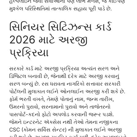
હેલ્પલાઇન જેવી સેવાઓનો પણ લાભ મળશે, જે કોઈપણ
મુશ્કેલ પરિસ્થિતિમાં તાત્કાલિક સહાય પૂરી પાડે છે.
સિનિયર સિટિઝન્સ કાર્ડ
2026 માટે અરજી
પ્રક્રિયા
સરકારે કાર્ડ માટે અરજી પ્રક્રિયા અત્યંત સરળ અને
ડિજિટલ બનાવી છે, જેનાથી દરેક માટે અરજી કરવાનું
સરળ બન્યું છે. રસ ધરાવતા નાગરિકો સત્તાવાર સરકારી
પોર્ટલની મુલાકાત લઈને ઓનલાઈન અરજી કરી શકે છે.
ફોર્મ ભરતી વખતે, તેમણે પોતાનું નામ, જન્મ તારીખ,
ઉંમરનો પુરાવો, સરનામાનો પુરાવો અને તાજેતરનો
પાસપોર્ટ-કદનો ફોટો અપલોડ કરવાની જરૂર પડશે.
જેમને ઇન્ટરનેટ ઍક્સેસ નથી તેઓ તેમના નજીકના
CSC (કોમન સર્વિસ સેન્ટર) ની મુલાકાત લઈને અરજી