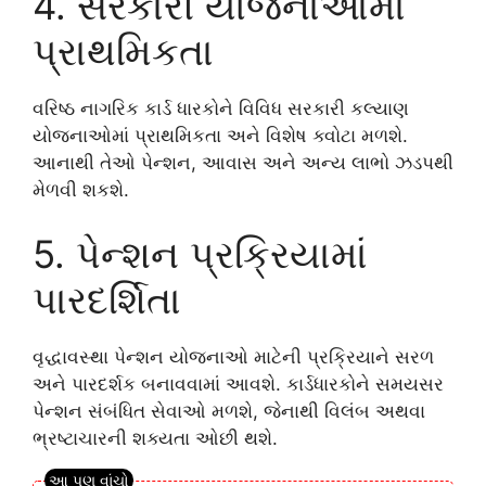
4. સરકારી યોજનાઓમાં
પ્રાથમિકતા
વરિષ્ઠ નાગરિક કાર્ડ ધારકોને વિવિધ સરકારી કલ્યાણ
યોજનાઓમાં પ્રાથમિકતા અને વિશેષ ક્વોટા મળશે.
આનાથી તેઓ પેન્શન, આવાસ અને અન્ય લાભો ઝડપથી
મેળવી શકશે.
5. પેન્શન પ્રક્રિયામાં
પારદર્શિતા
વૃદ્ધાવસ્થા પેન્શન યોજનાઓ માટેની પ્રક્રિયાને સરળ
અને પારદર્શક બનાવવામાં આવશે. કાર્ડધારકોને સમયસર
પેન્શન સંબંધિત સેવાઓ મળશે, જેનાથી વિલંબ અથવા
ભ્રષ્ટાચારની શક્યતા ઓછી થશે.