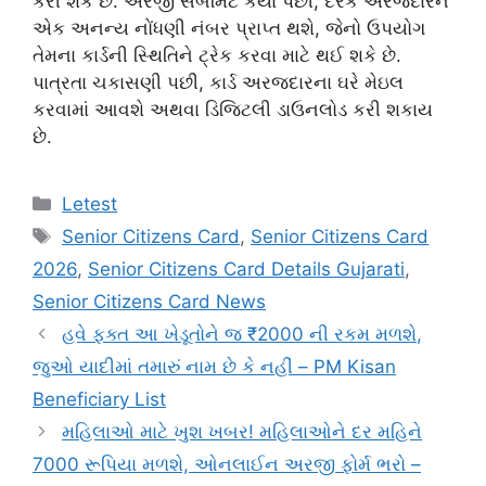
કરી શકે છે. અરજી સબમિટ કર્યા પછી, દરેક અરજદારને
એક અનન્ય નોંધણી નંબર પ્રાપ્ત થશે, જેનો ઉપયોગ
તેમના કાર્ડની સ્થિતિને ટ્રેક કરવા માટે થઈ શકે છે.
પાત્રતા ચકાસણી પછી, કાર્ડ અરજદારના ઘરે મેઇલ
કરવામાં આવશે અથવા ડિજિટલી ડાઉનલોડ કરી શકાય
છે.
Categories
Letest
Tags
Senior Citizens Card
,
Senior Citizens Card
2026
,
Senior Citizens Card Details Gujarati
,
Senior Citizens Card News
હવે ફક્ત આ ખેડૂતોને જ ₹2000 ની રકમ મળશે,
જુઓ યાદીમાં તમારું નામ છે કે નહીં – PM Kisan
Beneficiary List
મહિલાઓ માટે ખુશ ખબર! મહિલાઓને દર મહિને
7000 રૂપિયા મળશે, ઓનલાઈન અરજી ફોર્મ ભરો –