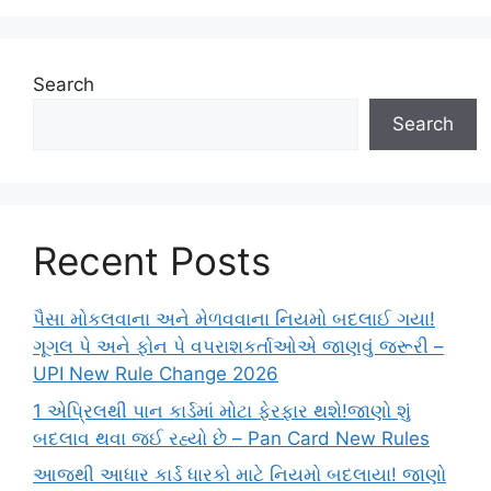
Search
Search
Recent Posts
પૈસા મોકલવાના અને મેળવવાના નિયમો બદલાઈ ગયા!
ગૂગલ પે અને ફોન પે વપરાશકર્તાઓએ જાણવું જરૂરી –
UPI New Rule Change 2026
1 એપ્રિલથી પાન કાર્ડમાં મોટા ફેરફાર થશે!જાણો શું
બદલાવ થવા જઈ રહ્યો છે – Pan Card New Rules
આજથી આધાર કાર્ડ ધારકો માટે નિયમો બદલાયા! જાણો