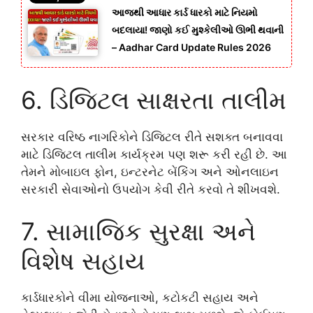
આજથી આધાર કાર્ડ ધારકો માટે નિયમો
બદલાયા! જાણો કઈ મુશ્કેલીઓ ઊભી થવાની
– Aadhar Card Update Rules 2026
6. ડિજિટલ સાક્ષરતા તાલીમ
સરકાર વરિષ્ઠ નાગરિકોને ડિજિટલ રીતે સશક્ત બનાવવા
માટે ડિજિટલ તાલીમ કાર્યક્રમ પણ શરૂ કરી રહી છે. આ
તેમને મોબાઇલ ફોન, ઇન્ટરનેટ બેંકિંગ અને ઓનલાઇન
સરકારી સેવાઓનો ઉપયોગ કેવી રીતે કરવો તે શીખવશે.
7. સામાજિક સુરક્ષા અને
વિશેષ સહાય
કાર્ડધારકોને વીમા યોજનાઓ, કટોકટી સહાય અને