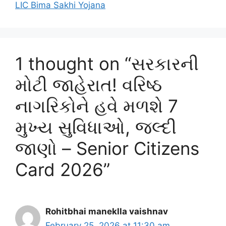
LIC Bima Sakhi Yojana
1 thought on “સરકારની
મોટી જાહેરાત! વરિષ્ઠ
નાગરિકોને હવે મળશે 7
મુખ્ય સુવિધાઓ, જલ્દી
જાણો – Senior Citizens
Card 2026”
Rohitbhai maneklla vaishnav
February 25, 2026 at 11:30 am