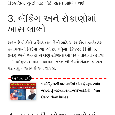
ડિસ્કાઉન્ટ વૃદ્ધો માટે મોટી રાહત સાબિત થશે.
3. બેંકિંગ અને રોકાણોમાં
ખાસ લાભો
સરકારે બેંકોને વરિષ્ઠ નાગરિકો માટે ખાસ સેવા કાઉન્ટર
સ્થાપવાનો નિર્દેશ આપ્યો છે. વધુમાં, ફિક્સ્ડ ડિપોઝિટ
(FD) અને અન્ય રોકાણ યોજનાઓ પર વધારાના વ્યાજ
દરો ઓફર કરવામાં આવશે, જેનાથી તેઓ તેમની બચત
પર વધુ વળતર મેળવી શકશે.
1 એપ્રિલથી પાન કાર્ડમાં મોટા ફેરફાર થશે!
જાણો શું બદલાવ થવા જઈ રહ્યો છે – Pan
Card New Rules