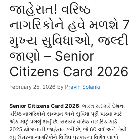
જાહેરાત! વરિષ્ઠ
નાગરિકોને હવે મળશે 7
મુખ્ય સુવિધાઓ, જલ્દી
જાણો – Senior
Citizens Card 2026
February 25, 2026
by
Pravin Solanki
Senior Citizens Card 2026:
ભારત સરકારે દેશના
વરિષ્ઠ નાગરિકોને સન્માન અને સુવિધા પૂરી પાડવા માટે
એક મોટું પગલું ભર્યું છે. સરકારે વરિષ્ઠ નાગરિક કાર્ડ
2025 યોજનાની જાહેરાત કરી છે, જે 60 વર્ષ અને તેથી
વધુ ઉંમરના નાગરિકોને વિવિધ પ્રકારના વિશેષ લાભો