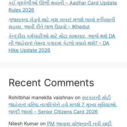
કઈ મુશ્કેલીઓ ઊભી થવાની – Aadhar Card Update
Rules 2026
ગુજરાતના ખેડૂતો માટે ખુશ ખબર! મળશે લાખો રૂપિયાની
સહાય, આવી રીતે લાભ ઉઠાવો – IKhedut
કેન્દ્રીય કર્મચારીઓ માટે મોટા સમાચાર, આજે થશે DA
ની જાહેરાત! તેમના પગારમાં કેટલો વધારો થશે? – DA
Hike Update 2026
Recent Comments
Rohitbhai maneklla vaishnav
on
સરકારની મોટી
જાહેરાત! વરિષ્ઠ નાગરિકોને હવે મળશે 7 મુખ્ય સુવિધાઓ,
જલ્દી જાણો – Senior Citizens Card 2026
Nilesh Kumar
on
PM આવાસ યોજનાની નવી યાદી