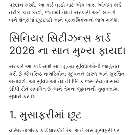
પ્રદાન કરશે. આ કાર્ડ વૃદ્ધો માટે એક ખાસ ઓળખ કાર્ડ
તરીકે કામ કરશે, જેનાથી તેમને સરકારી અને ખાનગી
બંને ક્ષેત્રોમાં છૂટછાટો અને પ્રાથમિકતાનો લાભ મળશે.
સિનિયર સિટીઝન્સ કાર્ડ
2026 ના સાત મુખ્ય ફાયદા
સરકારે આ કાર્ડ સાથે સાત મુખ્ય સુવિધાઓની જાહેરાત
કરી છે જે વરિષ્ઠ નાગરિકોના જીવનને સરળ અને સુરક્ષિત
બનાવશે. આ સુવિધાઓ તેમની દૈનિક જરૂરિયાતો સાથે
સીધી રીતે સંબંધિત છે અને તેમના જીવનની ગુણવત્તામાં
સુધારો કરે છે.
1. મુસાફરીમાં છૂટ
વરિષ્ઠ નાગરિક કાર્ડ ધારકોને રેલ અને બસ મુસાફરી પર