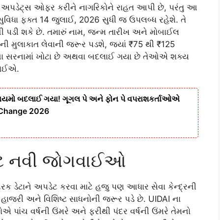
અપડેટ્સ ઓફર કરીને નાગરિકોને રાહત આપી છે, પરંતુ આ
ધા ફક્ત 14 જુલાઈ, 2026 સુધી જ ઉપલબ્ધ રહેશે. તે
વી પડી શકે છે. તમારું નામ, જન્મ તારીખ અને મોબાઈલ
રની મુલાકાત લેવાની જરૂર પડશે, જ્યાં ₹75 થી ₹125
િકોના સરનામાં ખોટા છે અથવા બદલાઈ ગયા છે તેઓએ શક્ય
જોઈએ.
નિયમો બદલાઈ ગયા! ગૂગલ પે અને ફોન પે વપરાશકર્તાઓએ
e Change 2026
ાટે નવી જોગવાઈઓ
રિક ડેટાને અપડેટ કરવા માટે હજુ પણ આધાર સેવા કેન્દ્રની
 હાજરી અને વિશિષ્ટ સાધનોની જરૂર પડે છે. UIDAI ના
પાંચ વર્ષની ઉંમરે અને ફરીથી પંદર વર્ષની ઉંમરે તેમનો