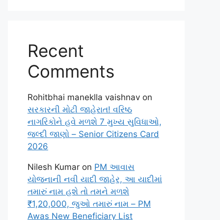
Recent
Comments
Rohitbhai maneklla vaishnav
on
સરકારની મોટી જાહેરાત! વરિષ્ઠ
નાગરિકોને હવે મળશે 7 મુખ્ય સુવિધાઓ,
જલ્દી જાણો – Senior Citizens Card
2026
Nilesh Kumar
on
PM આવાસ
યોજનાની નવી યાદી જાહેર, આ યાદીમાં
તમારું નામ હશે તો તમને મળશે
₹1,20,000, જુઓ તમારું નામ – PM
Awas New Beneficiary List