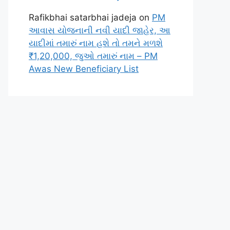
Rafikbhai satarbhai jadeja
on
PM
આવાસ યોજનાની નવી યાદી જાહેર, આ
યાદીમાં તમારું નામ હશે તો તમને મળશે
₹1,20,000, જુઓ તમારું નામ – PM
Awas New Beneficiary List