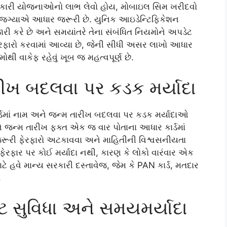
 સરકારી યોજનાઓનો લાભ લેવો હોય, મોબાઇલ સિમ ખરીદવો
ેક જગ્યાએ આધાર જરૂરી છે. યુનિક આઇડેન્ટિફિકેશન
ી કરે છે અને સમયાંતરે તેના સંબંધિત નિયમોને અપડેટ
ફેરફારો કરવામાં આવ્યા છે, જેની સીધી અસર લાખો આધાર
થી વાકેફ રહેવું ખૂબ જ મહત્વપૂર્ણ છે.
રીખ બદલવા પર કડક મર્યાદા
ડમાં નામ અને જન્મ તારીખ બદલવા પર કડક મર્યાદાઓ
 અને જન્મ તારીખ ફક્ત એક જ વાર પોતાના આધાર કાર્ડમાં
રૂરી ફેરફારો અટકાવવા અને માહિતીની વિશ્વસનીયતા
ં ફેરફાર પર કોઈ મર્યાદા નથી, કારણ કે લોકો વારંવાર એક
ટે હવે માન્ય સરકારી દસ્તાવેજ, જેમ કે PAN કાર્ડ, મતદાર
.
ુવિધા અને સમયમર્યાદા