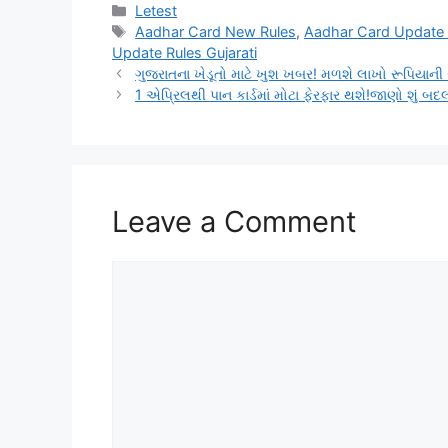
Categories
Letest
Tags
Aadhar Card New Rules
,
Aadhar Card Update 
Update Rules Gujarati
ગુજરાતના ખેડૂતો માટે ખુશ ખબર! મળશે લાખો રૂપિયાન
1 એપ્રિલથી પાન કાર્ડમાં મોટા ફેરફાર થશે!જાણો શું
Leave a Comment
Comment