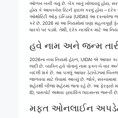
ઓળખ બની ગયું છે. બેંક ખાતું ખોલાવવું હોય,
હોય કે આવકવેરા રિટર્ન ફાઇલ કરવું હોય – દર
ઓથોરિટી ઓફ ઇન્ડિયા (UIDAI) આ દસ્તાવેજ જાર
કરે છે. 2026 માં આ નિયમોમાં ઘણા મહત્વપૂર્ણ 
ધારકો પર પડશે. તેથી, દરેક નાગરિક માટે આ નિયમો
હવે નામ અને જન્મ તા
2026ના નવા નિયમો હેઠળ, UIDAI એ આધાર કાર્
લાદી છે. વ્યક્તિ હવે પોતાનું નામ ફક્ત બે વાર
બદલી શકે છે. આ પગલું આધાર ડેટાબેઝમાં બિનજ
જાળવવા માટે લેવામાં આવ્યું છે. જોકે, સરનામામા
શહેરથી બીજા શહેરમાં જતા રહે છે. આ ફેરફારો મા
ID, પાસપોર્ટ અથવા ડ્રાઇવિંગ લાઇસન્સ જરૂરી છે
મફત ઓનલાઈન અપડેટ સ