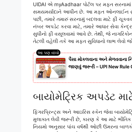
UIDAI એ myAadhaar પોર્ટલ પર મફત સરનામાં 
સમયમર્યાદાને આધીન છે. આ મફત ઓનલાઈન સુવિ
પછી, તમારે તમારું સરનામું બદલવા માટે ફી ચૂકવ
નંબર અપડેટ કરવા માટે, તમારે આધાર સેવા કેન્દ્
સુધીનો ફી વસૂલવામાં આવે છે. તેથી, જે નાગર
તેટલી વહેલી તકે આ મફત સુવિધાનો લાભ લેવો 
પૈસા મોકલવાના અને મેળવવાના 
જાણવું જરૂરી – UPI New Rul
બાયોમેટ્રિક અપડેટ મ
ફિંગરપ્રિન્ટ્સ અને આઇરિસ સ્કેન જેવા બાયોમેટ્
મુલાકાત લેવી જરૂરી છે, કારણ કે આ માટે ભૌતિક
નિયમો અનુસાર પાંચ વર્ષથી ઓછી ઉંમરના બાળકોએ 