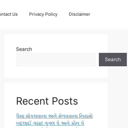
ntact Us
Privacy Policy
Disclaimer
Search
Search
Recent Posts
પૈસા મોકલવાના અને મેળવવાના નિયમો
બદલાઈ ગયા! ગૂગલ પે અને ફોન પે