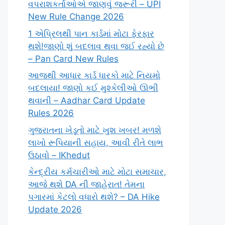
વપરાશકર્તાઓએ જાણવું જરૂરી – UPI
New Rule Change 2026
1 એપ્રિલથી પાન કાર્ડમાં મોટા ફેરફાર
થશે!જાણો શું બદલાવ થવા જઈ રહ્યો છે
– Pan Card New Rules
આજથી આધાર કાર્ડ ધારકો માટે નિયમો
બદલાયા! જાણો કઈ મુશ્કેલીઓ ઊભી
થવાની – Aadhar Card Update
Rules 2026
ગુજરાતના ખેડૂતો માટે ખુશ ખબર! મળશે
લાખો રૂપિયાની સહાય, આવી રીતે લાભ
ઉઠાવો – IKhedut
કેન્દ્રીય કર્મચારીઓ માટે મોટા સમાચાર,
આજે થશે DA ની જાહેરાત! તેમના
પગારમાં કેટલો વધારો થશે? – DA Hike
Update 2026