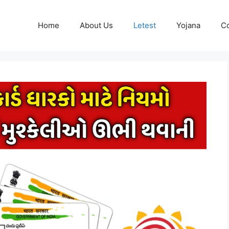
Home
About Us
Letest
Yojana
Co