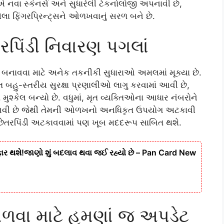
 નવા સ્કેનર્સ અને સુધારેલી ટેકનોલોજી અપનાવી છે,
ેલા ફિંગરપ્રિન્ટ્સને ઓળખવાનું સરળ બને છે.
તરપિંડી નિવારણ પગલાં
ત બનાવવા માટે અનેક તકનીકી સુધારાઓ અમલમાં મૂક્યા છે.
હુ-સ્તરીય સુરક્ષા પ્રણાલીઓ લાગુ કરવામાં આવી છે,
મુશ્કેલ બન્યો છે. વધુમાં, મૃત વ્યક્તિઓના આધાર નંબરોને
ાં આવી છે જેથી તેમની ઓળખનો અનધિકૃત ઉપયોગ અટકાવી
ેતરપિંડી અટકાવવામાં પણ ખૂબ મદદરૂપ સાબિત થશે.
ેરફાર થશે!જાણો શું બદલાવ થવા જઈ રહ્યો છે – Pan Card New
ળવા માટે હમણાં જ અપડેટ