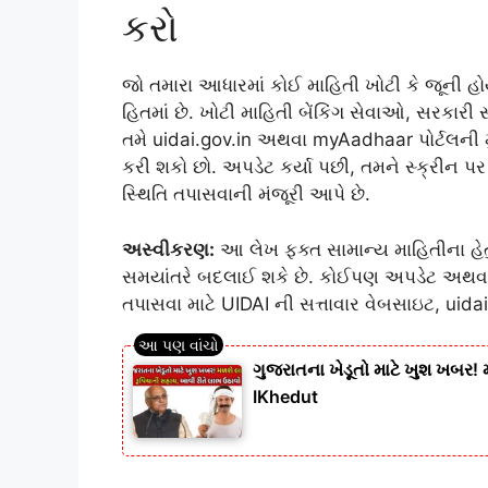
કરો
જો તમારા આધારમાં કોઈ માહિતી ખોટી કે જૂની હો
હિતમાં છે. ખોટી માહિતી બેંકિંગ સેવાઓ, સરકારી 
તમે uidai.gov.in અથવા myAadhaar પોર્ટલની મ
કરી શકો છો. અપડેટ કર્યા પછી, તમને સ્ક્રીન પ
સ્થિતિ તપાસવાની મંજૂરી આપે છે.
અસ્વીકરણ:
આ લેખ ફક્ત સામાન્ય માહિતીના હેત
સમયાંતરે બદલાઈ શકે છે. કોઈપણ અપડેટ અથવા ફ
તપાસવા માટે UIDAI ની સત્તાવાર વેબસાઇટ, uidai
ગુજરાતના ખેડૂતો માટે ખુશ ખબર!
IKhedut