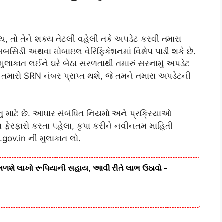
ય, તો તેને શક્ય તેટલી વહેલી તકે અપડેટ કરવી તમારા
સબસિડી અથવા મોબાઇલ વેરિફિકેશનમાં વિક્ષેપ પાડી શકે છે.
ુલાકાત લઈને ઘરે બેઠા સરળતાથી તમારું સરનામું અપડેટ
ર તમારો SRN નંબર પ્રાપ્ત થશે, જે તમને તમારા અપડેટની
ુ માટે છે. આધાર સંબંધિત નિયમો અને પ્રક્રિયાઓ
ેરફારો કરતા પહેલા, કૃપા કરીને નવીનતમ માહિતી
.gov.in ની મુલાકાત લો.
 મળશે લાખો રૂપિયાની સહાય, આવી રીતે લાભ ઉઠાવો –