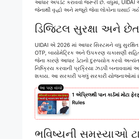
આધાર અપડેટ કરાવવો જરૂરી છે. વધુમાં, UIDAI એ
જેનાથી વૃદ્ધો અને મજૂરો જેવા લોકોના ઘસાઈ ગય
ડિજિટલ સુરક્ષા અને છે
UIDAI એ 2026 માં આધાર સિસ્ટમને વધુ સુરક્ષિ
OTP, બાયોમેટ્રિક અને ઉપકરણ ચકાસણી સહિત બ
જેના કારણે આધાર ડેટાનો દુરુપયોગ કરવો અત્યંત 
નિષ્ક્રિય કરવાની પ્રક્રિયા ઝડપી બનાવવામ
શકાય. આ સરકારી પગલું સરકારી યોજનાઓમાં છ
1 એપ્રિલથી પાન કાર્ડમાં મોટા ફ
Rules
ભવિષ્યની સમસ્યાઓ ટા