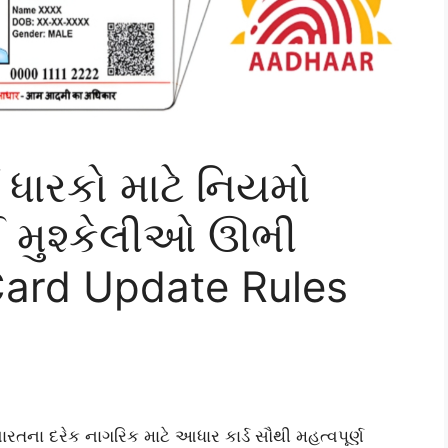
ધારકો માટે નિયમો
 મુશ્કેલીઓ ઊભી
Card Update Rules
તના દરેક નાગરિક માટે આધાર કાર્ડ સૌથી મહત્વપૂર્ણ