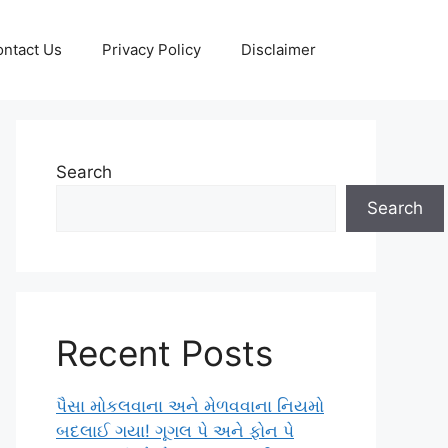
ntact Us
Privacy Policy
Disclaimer
Search
Search
Recent Posts
પૈસા મોકલવાના અને મેળવવાના નિયમો
બદલાઈ ગયા! ગૂગલ પે અને ફોન પે