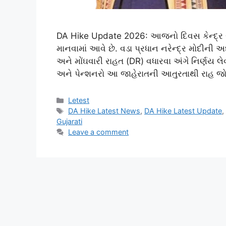
DA Hike Update 2026: આજનો દિવસ કેન્દ્ર સર
માનવામાં આવે છે. વડા પ્રધાન નરેન્દ્ર મોદીની અધ
અને મોંઘવારી રાહત (DR) વધારવા અંગે નિર્ણય લ
અને પેન્શનરો આ જાહેરાતની આતુરતાથી રાહ જો
Categories
Letest
Tags
DA Hike Latest News
,
DA Hike Latest Update
Gujarati
Leave a comment