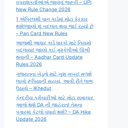
વપરાશકર્તાઓએ જાણવું જરૂરી – UPI
New Rule Change 2026
1 એપ્રિલથી પાન કાર્ડમાં મોટા ફેરફાર
થશે!જાણો શું બદલાવ થવા જઈ રહ્યો છે
– Pan Card New Rules
આજથી આધાર કાર્ડ ધારકો માટે નિયમો
બદલાયા! જાણો કઈ મુશ્કેલીઓ ઊભી
થવાની – Aadhar Card Update
Rules 2026
ગુજરાતના ખેડૂતો માટે ખુશ ખબર! મળશે
લાખો રૂપિયાની સહાય, આવી રીતે લાભ
ઉઠાવો – IKhedut
કેન્દ્રીય કર્મચારીઓ માટે મોટા સમાચાર,
આજે થશે DA ની જાહેરાત! તેમના
પગારમાં કેટલો વધારો થશે? – DA Hike
Update 2026