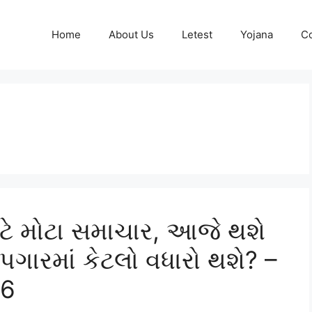
Home
About Us
Letest
Yojana
Co
ાટે મોટા સમાચાર, આજે થશે
પગારમાં કેટલો વધારો થશે? –
26