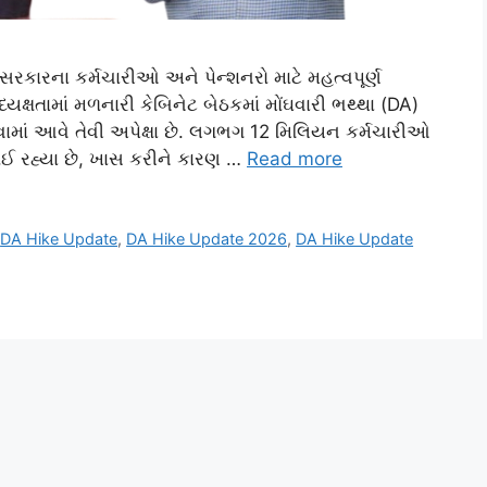
કારના કર્મચારીઓ અને પેન્શનરો માટે મહત્વપૂર્ણ
્યક્ષતામાં મળનારી કેબિનેટ બેઠકમાં મોંઘવારી ભથ્થા (DA)
ેવામાં આવે તેવી અપેક્ષા છે. લગભગ 12 મિલિયન કર્મચારીઓ
ઈ રહ્યા છે, ખાસ કરીને કારણ …
Read more
,
DA Hike Update
,
DA Hike Update 2026
,
DA Hike Update