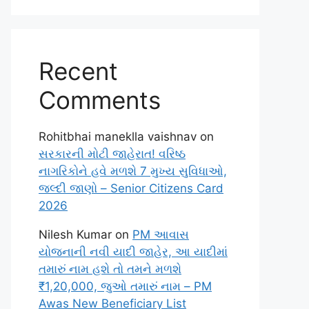
Recent
Comments
Rohitbhai maneklla vaishnav
on
સરકારની મોટી જાહેરાત! વરિષ્ઠ
નાગરિકોને હવે મળશે 7 મુખ્ય સુવિધાઓ,
જલ્દી જાણો – Senior Citizens Card
2026
Nilesh Kumar
on
PM આવાસ
યોજનાની નવી યાદી જાહેર, આ યાદીમાં
તમારું નામ હશે તો તમને મળશે
₹1,20,000, જુઓ તમારું નામ – PM
Awas New Beneficiary List