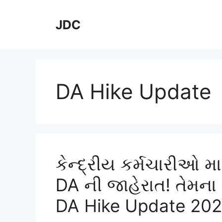
Skip
to
JDC
content
DA Hike Update
કેન્દ્રીય કર્મચારીઓ મ
DA ની જાહેરાત! તેમના 
DA Hike Update 20