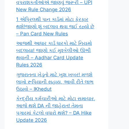
વપરાશકર્તાઓએ જાણવું જરૂરી – UPI
New Rule Change 2026
1 એપ્રિલથી પાન કાર્ડમાં મોટા ફેરફાર
થશે!જાણો શું બદલાવ થવા જઈ રહ્યો છે
– Pan Card New Rules
આજથી આધાર કાર્ડ ધારકો માટે નિયમો
બદલાયા! જાણો કઈ મુશ્કેલીઓ ઊભી
થવાની – Aadhar Card Update
Rules 2026
ગુજરાતના ખેડૂતો માટે ખુશ ખબર! મળશે
લાખો રૂપિયાની સહાય, આવી રીતે લાભ
ઉઠાવો – IKhedut
કેન્દ્રીય કર્મચારીઓ માટે મોટા સમાચાર,
આજે થશે DA ની જાહેરાત! તેમના
પગારમાં કેટલો વધારો થશે? – DA Hike
Update 2026