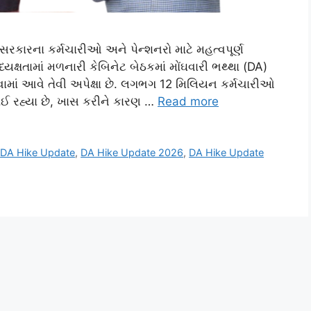
કારના કર્મચારીઓ અને પેન્શનરો માટે મહત્વપૂર્ણ
્યક્ષતામાં મળનારી કેબિનેટ બેઠકમાં મોંઘવારી ભથ્થા (DA)
ેવામાં આવે તેવી અપેક્ષા છે. લગભગ 12 મિલિયન કર્મચારીઓ
ઈ રહ્યા છે, ખાસ કરીને કારણ …
Read more
,
DA Hike Update
,
DA Hike Update 2026
,
DA Hike Update