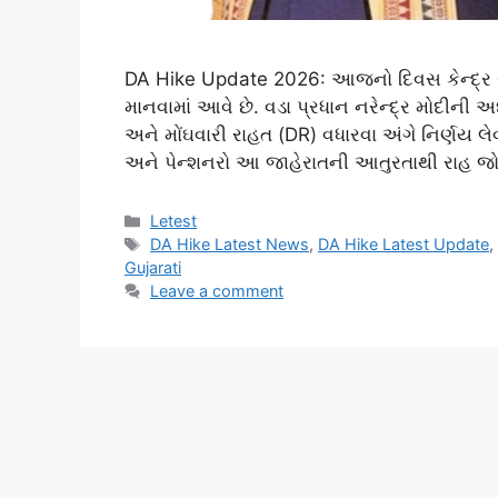
DA Hike Update 2026: આજનો દિવસ કેન્દ્ર સર
માનવામાં આવે છે. વડા પ્રધાન નરેન્દ્ર મોદીની અધ
અને મોંઘવારી રાહત (DR) વધારવા અંગે નિર્ણય લ
અને પેન્શનરો આ જાહેરાતની આતુરતાથી રાહ જો
Categories
Letest
Tags
DA Hike Latest News
,
DA Hike Latest Update
Gujarati
Leave a comment