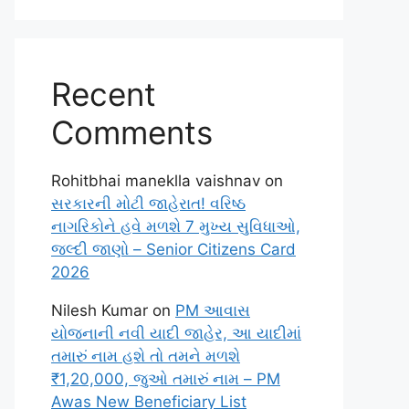
Recent
Comments
Rohitbhai maneklla vaishnav
on
સરકારની મોટી જાહેરાત! વરિષ્ઠ
નાગરિકોને હવે મળશે 7 મુખ્ય સુવિધાઓ,
જલ્દી જાણો – Senior Citizens Card
2026
Nilesh Kumar
on
PM આવાસ
યોજનાની નવી યાદી જાહેર, આ યાદીમાં
તમારું નામ હશે તો તમને મળશે
₹1,20,000, જુઓ તમારું નામ – PM
Awas New Beneficiary List