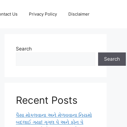
ntact Us
Privacy Policy
Disclaimer
Search
Search
Recent Posts
પૈસા મોકલવાના અને મેળવવાના નિયમો
બદલાઈ ગયા! ગૂગલ પે અને ફોન પે