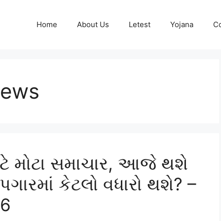
Home
About Us
Letest
Yojana
Co
News
ાટે મોટા સમાચાર, આજે થશે
પગારમાં કેટલો વધારો થશે? –
26