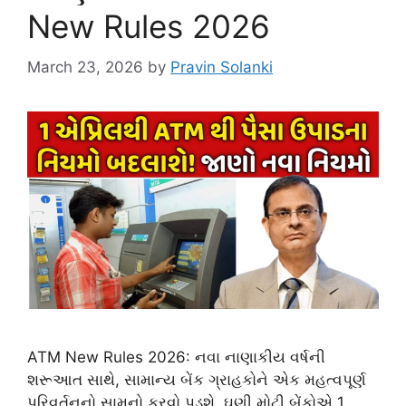
New Rules 2026
March 23, 2026
by
Pravin Solanki
ATM New Rules 2026: નવા નાણાકીય વર્ષની
શરૂઆત સાથે, સામાન્ય બેંક ગ્રાહકોને એક મહત્વપૂર્ણ
પરિવર્તનનો સામનો કરવો પડશે. ઘણી મોટી બેંકોએ 1