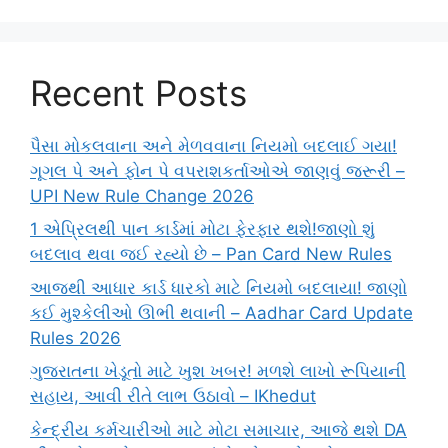
Recent Posts
પૈસા મોકલવાના અને મેળવવાના નિયમો બદલાઈ ગયા!
ગૂગલ પે અને ફોન પે વપરાશકર્તાઓએ જાણવું જરૂરી –
UPI New Rule Change 2026
1 એપ્રિલથી પાન કાર્ડમાં મોટા ફેરફાર થશે!જાણો શું
બદલાવ થવા જઈ રહ્યો છે – Pan Card New Rules
આજથી આધાર કાર્ડ ધારકો માટે નિયમો બદલાયા! જાણો
કઈ મુશ્કેલીઓ ઊભી થવાની – Aadhar Card Update
Rules 2026
ગુજરાતના ખેડૂતો માટે ખુશ ખબર! મળશે લાખો રૂપિયાની
સહાય, આવી રીતે લાભ ઉઠાવો – IKhedut
કેન્દ્રીય કર્મચારીઓ માટે મોટા સમાચાર, આજે થશે DA