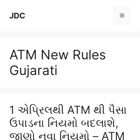
Skip
to
JDC
Menu
content
ATM New Rules
Gujarati
1 એપ્રિલથી ATM થી પૈસા
ઉપાડના નિયમો બદલાશે,
જાણો નવા નિયમો – ATM