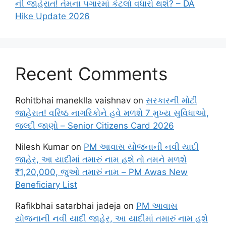
ની જાહેરાત! તેમના પગારમાં કેટલો વધારો થશે? – DA
Hike Update 2026
Recent Comments
Rohitbhai maneklla vaishnav
on
સરકારની મોટી
જાહેરાત! વરિષ્ઠ નાગરિકોને હવે મળશે 7 મુખ્ય સુવિધાઓ,
જલ્દી જાણો – Senior Citizens Card 2026
Nilesh Kumar
on
PM આવાસ યોજનાની નવી યાદી
જાહેર, આ યાદીમાં તમારું નામ હશે તો તમને મળશે
₹1,20,000, જુઓ તમારું નામ – PM Awas New
Beneficiary List
Rafikbhai satarbhai jadeja
on
PM આવાસ
યોજનાની નવી યાદી જાહેર, આ યાદીમાં તમારું નામ હશે