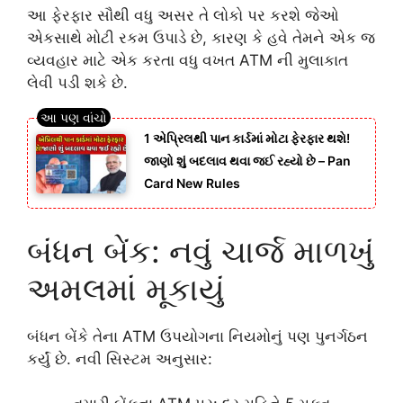
આ ફેરફાર સૌથી વધુ અસર તે લોકો પર કરશે જેઓ
એકસાથે મોટી રકમ ઉપાડે છે, કારણ કે હવે તેમને એક જ
વ્યવહાર માટે એક કરતા વધુ વખત ATM ની મુલાકાત
લેવી પડી શકે છે.
1 એપ્રિલથી પાન કાર્ડમાં મોટા ફેરફાર થશે!
જાણો શું બદલાવ થવા જઈ રહ્યો છે – Pan
Card New Rules
બંધન બેંક: નવું ચાર્જ માળખું
અમલમાં મૂકાયું
બંધન બેંકે તેના ATM ઉપયોગના નિયમોનું પણ પુનર્ગઠન
કર્યું છે. નવી સિસ્ટમ અનુસાર: