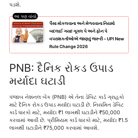
પડશે.
પૈસા મોકલવાના અને મેળવવાના નિયમો
બદલાઈ ગયા! ગૂગલ પે અને ફોન પે
વપરાશકર્તાઓએ જાણવું જરૂરી – UPI New
Rule Change 2026
PNB: દૈનિક રોકડ ઉપાડ
મર્યાદા ઘટાડી
પંજાબ નેશનલ બેંક (PNB) એ તેના ડેબિટ કાર્ડ ગ્રાહકો
માટે દૈનિક રોકડ ઉપાડ મર્યાદા ઘટાડી છે. નિયમિત ડેબિટ
કાર્ડ ધારકો માટે, મર્યાદા ₹1 લાખથી ઘટાડીને ₹50,000
કરવામાં આવી છે. પ્રીમિયમ કાર્ડ ધારકો માટે, મર્યાદા ₹1.5
લાખથી ઘટાડીને ₹75,000 કરવામાં આવશે.