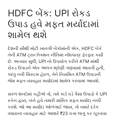
HDFC બેંક: UPI રોકડ
ઉપાડ હવે મફત મર્યાદામાં
શામેલ થશે
દેશની સૌથી મોટી ખાનગી બેંકોમાંની એક, HDFC બેંકે
તેની ATM ટ્રાન્ઝેક્શન નીતિમાં નોંધપાત્ર ફેરફાર કર્યો
છે. અત્યાર સુધી, UPI નો ઉપયોગ કરીને ATM માંથી
રોકડ ઉપાડને એક અલગ શ્રેણી ગણવામાં આવતી હતી,
પરંતુ નવી સિસ્ટમ હેઠળ, તેને નિયમિત ATM ઉપાડની
જેમ મફત વ્યવહાર મર્યાદામાં શામેલ કરવામાં આવશે.
સરળ શબ્દોમાં કહીએ તો, તમે કાર્ડ વડે પૈસા ઉપાડો કે UPI
સ્કેન દ્વારા, બંને હવે તમારી માસિક મફત મર્યાદા નક્કી
કરશે. જો આ મર્યાદા ઓળંગાઈ જાય, તો તમારે દરેક
વધારાના વ્યવહાર માટે આશરે ₹23 વત્તા લાગુ કર ચૂકવવા