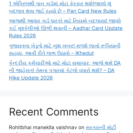
1 એપ્રિલથી પાન કાર્ડમાં મોટા ફેરફાર થશે!જાણો શું
બદલાવ થવા જઈ રહ્યો છે – Pan Card New Rules
આજથી આધાર કાર્ડ ધારકો માટે નિયમો બદલાયા! જાણો
કઈ મુશ્કેલીઓ ઊભી થવાની – Aadhar Card Update
Rules 2026
ગુજરાતના ખેડૂતો માટે ખુશ ખબર! મળશે લાખો રૂપિયાની
સહાય, આવી રીતે લાભ ઉઠાવો – IKhedut
કેન્દ્રીય કર્મચારીઓ માટે મોટા સમાચાર, આજે થશે DA
ની જાહેરાત! તેમના પગારમાં કેટલો વધારો થશે? – DA
Hike Update 2026
Recent Comments
Rohitbhai maneklla vaishnav
on
સરકારની મોટી