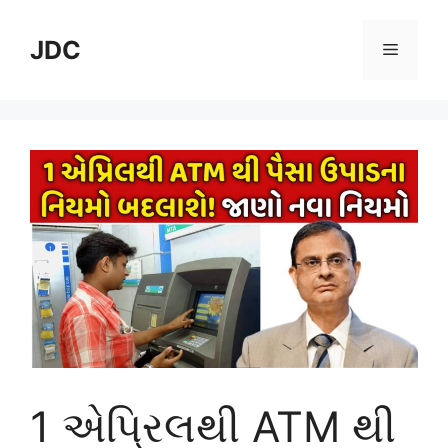
Skip
to
JDC
Menu
content
1 એપ્રિલથી ATM થી