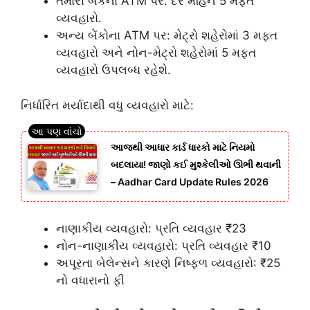
તમારી બેંકના ATM પર: દર મહિને 5 મફત
વ્યવહારો.
અન્ય બેંકોના ATM પર: મેટ્રો શહેરોમાં 3 મફત
વ્યવહારો અને નોન-મેટ્રો શહેરોમાં 5 મફત
વ્યવહારો ઉપલબ્ધ રહેશે.
નિર્ધારિત મર્યાદાથી વધુ વ્યવહારો માટે:
આજથી આધાર કાર્ડ ધારકો માટે નિયમો
બદલાયા! જાણો કઈ મુશ્કેલીઓ ઊભી થવાની
– Aadhar Card Update Rules 2026
નાણાકીય વ્યવહારો: પ્રતિ વ્યવહાર ₹23
નોન-નાણાકીય વ્યવહારો: પ્રતિ વ્યવહાર ₹10
અપૂરતા બેલેન્સને કારણે નિષ્ફળ વ્યવહારો: ₹25
નો વધારાનો ફી