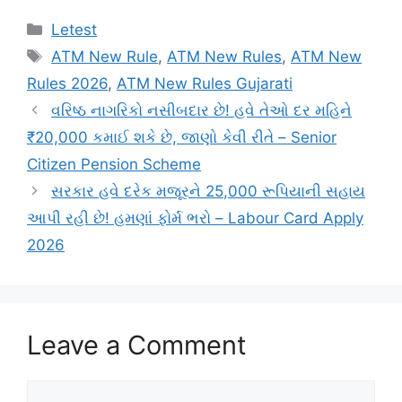
Categories
Letest
Tags
ATM New Rule
,
ATM New Rules
,
ATM New
Rules 2026
,
ATM New Rules Gujarati
વરિષ્ઠ નાગરિકો નસીબદાર છે! હવે તેઓ દર મહિને
₹20,000 કમાઈ શકે છે, જાણો કેવી રીતે – Senior
Citizen Pension Scheme
સરકાર હવે દરેક મજૂરને 25,000 રૂપિયાની સહાય
આપી રહી છે! હમણાં ફોર્મ ભરો – Labour Card Apply
2026
Leave a Comment
Comment