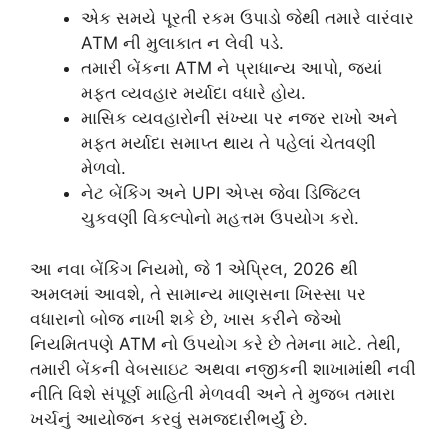
એક સમયે પૂરતી રકમ ઉપાડો જેથી તમારે વારંવાર
ATM ની મુલાકાત ન લેવી પડે.
તમારી બેંકના ATM ને પ્રાધાન્ય આપો, જ્યાં
મફત વ્યવહાર મર્યાદા વધારે હોય.
માસિક વ્યવહારોની સંખ્યા પર નજર રાખો અને
મફત મર્યાદા સમાપ્ત થાય તે પહેલાં ચેતવણી
મેળવો.
નેટ બેંકિંગ અને UPI એપ્સ જેવા ડિજિટલ
ચુકવણી વિકલ્પોનો મહત્તમ ઉપયોગ કરો.
આ નવા બેંકિંગ નિયમો, જે 1 એપ્રિલ, 2026 થી
અમલમાં આવશે, તે સામાન્ય માણસના ખિસ્સા પર
વધારાનો બોજ નાખી શકે છે, ખાસ કરીને જેઓ
નિયમિતપણે ATM નો ઉપયોગ કરે છે તેમના માટે. તેથી,
તમારી બેંકની વેબસાઇટ અથવા નજીકની શાખામાંથી નવી
નીતિ વિશે સંપૂર્ણ માહિતી મેળવવી અને તે મુજબ તમારા
ખર્ચનું આયોજન કરવું સમજદારીભર્યું છે.