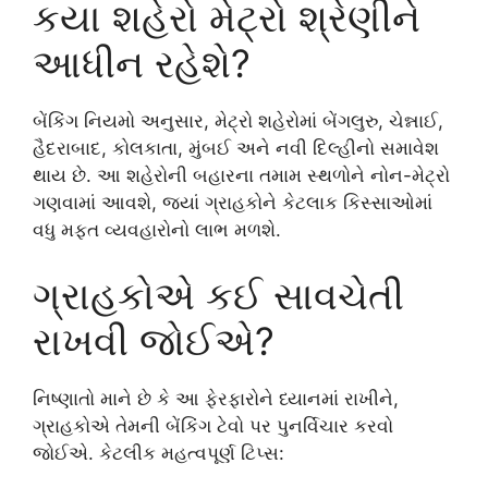
કયા શહેરો મેટ્રો શ્રેણીને
આધીન રહેશે?
બેંકિંગ નિયમો અનુસાર, મેટ્રો શહેરોમાં બેંગલુરુ, ચેન્નાઈ,
હૈદરાબાદ, કોલકાતા, મુંબઈ અને નવી દિલ્હીનો સમાવેશ
થાય છે. આ શહેરોની બહારના તમામ સ્થળોને નોન-મેટ્રો
ગણવામાં આવશે, જ્યાં ગ્રાહકોને કેટલાક કિસ્સાઓમાં
વધુ મફત વ્યવહારોનો લાભ મળશે.
ગ્રાહકોએ કઈ સાવચેતી
રાખવી જોઈએ?
નિષ્ણાતો માને છે કે આ ફેરફારોને ધ્યાનમાં રાખીને,
ગ્રાહકોએ તેમની બેંકિંગ ટેવો પર પુનર્વિચાર કરવો
જોઈએ. કેટલીક મહત્વપૂર્ણ ટિપ્સ: