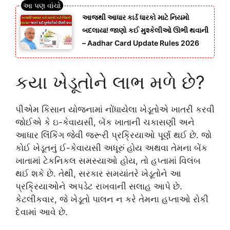
આજથી આધાર કાર્ડ ધારકો માટે નિયમો
બદલાયા! જાણો કઈ મુશ્કેલીઓ ઊભી થવાની
– Aadhar Card Update Rules 2026
કયા ખેડૂતોને લાભ મળે છે?
પીએમ કિસાન યોજનામાં નોંધાયેલા ખેડૂતોએ ખાતરી કરવી
જોઈએ કે ઇ-કેવાયસી, બેંક ખાતાની ચકાસણી અને
આધાર લિંકિંગ જેવી જરૂરી પ્રક્રિયાઓ પૂર્ણ થઈ છે. જો
કોઈ ખેડૂતનું ઈ-કેવાયસી અધૂરું હોય અથવા તેમના બેંક
ખાતામાં ટેકનિકલ સમસ્યાઓ હોય, તો હપ્તામાં વિલંબ
થઈ શકે છે. તેથી, સરકાર સમયાંતરે ખેડૂતોને આ
પ્રક્રિયાઓને અપડેટ રાખવાની સલાહ આપે છે.
કેટલીકવાર, જે ખેડૂતો પાલન ન કરે તેમના હપ્તાઓ રોકી
દેવામાં આવે છે.