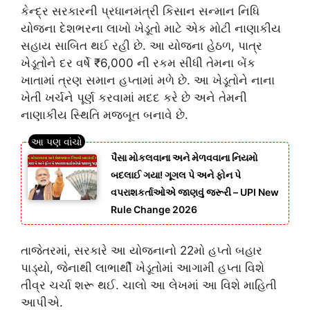
કેન્દ્ર સરકારની પ્રધાનમંત્રી કિસાન સન્માન નિધિ
યોજના દેશભરના લાખો ખેડૂતો માટે એક મોટી નાણાકીય
સહાય સાબિત થઈ રહી છે. આ યોજના હેઠળ, પાત્ર
ખેડૂતોને દર વર્ષે ₹6,000 ની રકમ સીધી તેમના બેંક
ખાતામાં ત્રણ સમાન હપ્તામાં મળે છે. આ ખેડૂતોને નાના
ખેતી ખર્ચને પૂર્ણ કરવામાં મદદ કરે છે અને તેમની
નાણાકીય સ્થિતિ મજબૂત બનાવે છે.
પૈસા મોકલવાના અને મેળવવાના નિયમો
બદલાઈ ગયા! ગૂગલ પે અને ફોન પે
વપરાશકર્તાઓએ જાણવું જરૂરી – UPI New
Rule Change 2026
તાજેતરમાં, સરકારે આ યોજનાનો 22મો હપ્તો બહાર
પાડ્યો, જેનાથી લાભાર્થી ખેડૂતોમાં આગામી હપ્તા વિશે
તીવ્ર ચર્ચા શરૂ થઈ. ચાલો આ લેખમાં આ વિશે માહિતી
આપીએ.