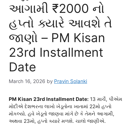
આગામી ₹2000 નો
હપ્તો ક્યારે આવશે તે
જાણો – PM Kisan
23rd Installment
Date
March 16, 2026
by
Pravin Solanki
PM Kisan 23rd Installment Date:
13 માર્ચે, પીએમ
મોદીએ દેશભરના લાખો ખેડૂતોના ખાતામાં 22મો હપ્તો
મોકલ્યો. હવે ખેડૂતો જાણવા માંગે છે કે તેમને આગામી,
અથવા 23મો, હપ્તો ક્યારે મળશે. ચાલો જાણીએ.