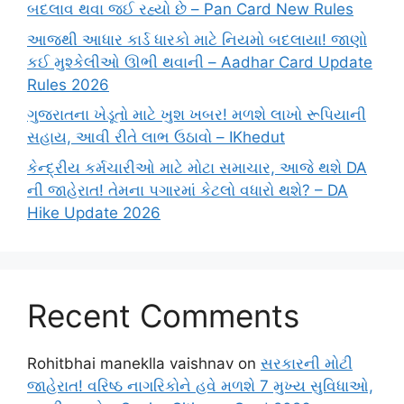
બદલાવ થવા જઈ રહ્યો છે – Pan Card New Rules
આજથી આધાર કાર્ડ ધારકો માટે નિયમો બદલાયા! જાણો
કઈ મુશ્કેલીઓ ઊભી થવાની – Aadhar Card Update
Rules 2026
ગુજરાતના ખેડૂતો માટે ખુશ ખબર! મળશે લાખો રૂપિયાની
સહાય, આવી રીતે લાભ ઉઠાવો – IKhedut
કેન્દ્રીય કર્મચારીઓ માટે મોટા સમાચાર, આજે થશે DA
ની જાહેરાત! તેમના પગારમાં કેટલો વધારો થશે? – DA
Hike Update 2026
Recent Comments
Rohitbhai maneklla vaishnav
on
સરકારની મોટી
જાહેરાત! વરિષ્ઠ નાગરિકોને હવે મળશે 7 મુખ્ય સુવિધાઓ,