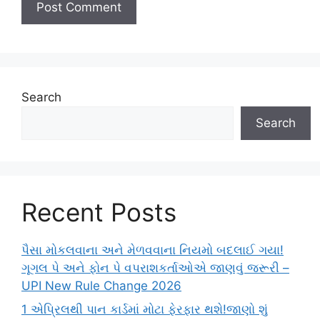
Search
Search
Recent Posts
પૈસા મોકલવાના અને મેળવવાના નિયમો બદલાઈ ગયા!
ગૂગલ પે અને ફોન પે વપરાશકર્તાઓએ જાણવું જરૂરી –
UPI New Rule Change 2026
1 એપ્રિલથી પાન કાર્ડમાં મોટા ફેરફાર થશે!જાણો શું