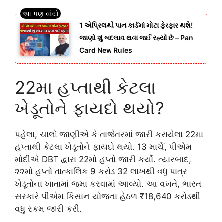
1 એપ્રિલથી પાન કાર્ડમાં મોટા ફેરફાર થશે!
જાણો શું બદલાવ થવા જઈ રહ્યો છે – Pan
Card New Rules
22મા હપ્તાથી કેટલા
ખેડૂતોને ફાયદો થયો?
પહેલા, ચાલો જાણીએ કે તાજેતરમાં જારી કરાયેલા 22મા
હપ્તાથી કેટલા ખેડૂતોને ફાયદો થયો. 13 માર્ચે, પીએમ
મોદીએ DBT દ્વારા 22મો હપ્તો જારી કર્યો. ત્યારબાદ,
૨૨મો હપ્તો તાત્કાલિક 9 કરોડ 32 લાખથી વધુ પાત્ર
ખેડૂતોના ખાતામાં જમા કરવામાં આવ્યો. આ વખતે, ભારત
સરકારે પીએમ કિસાન યોજના હેઠળ ₹18,640 કરોડથી
વધુ રકમ જારી કરી.