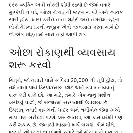
દરેક વ્યક્તિ એવી નોકરી શોધી રહ્યો છે જેમાં વધારે
મુશ્કેલી ન પડે, ઓછા રોકાણની જરૂર ન પડે અને આવક
સારી હોય. ખાસ કરીને નાના શહેરો અને નગરોમાં રહેતા
લોકો તેમના ઘરની નજીક એવો વ્યવસાય કરવા માંગે છે
જે એક મહિનામાં સારો નફો આપી શકે.
ઓછા રોકાણથી વ્યવસાય
શરૂ કરવો
મિત્રો, જો તમારી પાસે રૂપિયા 20,000 ની મૂડી હોય, તો
તમે નાના પાયે ડિસ્પોઝેબલ પ્લેટ અને કપ બનાવવાનું
શરૂ કરી શકો છો. આ માટે, તમારે એક નાનું મશીન
ખરીદવું પડશે, જે બજારમાં સરળતાથી ઉપલબ્ધ છે.
ઉપરાંત, તમારે કાગળની ચાદર અને થર્મોકોલ જેવા કાચો
માલ પણ ખરીદવા પડશે. શરૂઆતમાં, આ કામ ઘરેથી પણ
કરી શકાય છે, જેનાથી ભાડાનો ખર્ચ બચશે. ધીમે ધીમે,
જ્યારે ઓર્ડર વધવા લાગશે, ત્યારે તમે મોટા પાયે પણ કામ