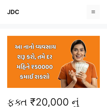
Skip
to
JDC
Menu
content
ફક્ત ₹20,000 નું