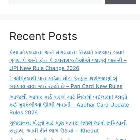
Recent Posts
પૈસા મોકલવાના અને મેળવવાના નિયમો બદલાઈ ગયા!
ગૂગલ પે અને ફોન પે વપરાશકર્તાઓએ જાણવું જરૂરી –
UPI New Rule Change 2026
1 એપ્રિલથી પાન કાર્ડમાં મોટા ફેરફાર થશે!જાણો શું
બદલાવ થવા જઈ રહ્યો છે – Pan Card New Rules
આજથી આધાર કાર્ડ ધારકો માટે નિયમો બદલાયા! જાણો
કઈ મુશ્કેલીઓ ઊભી થવાની – Aadhar Card Update
Rules 2026
ગુજરાતના ખેડૂતો માટે ખુશ ખબર! મળશે લાખો રૂપિયાની
સહાય, આવી રીતે લાભ ઉઠાવો – IKhedut