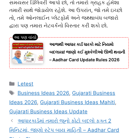
સમયસર ડિલિવરી આપો છો, તો તમારો ગ્રાહક હંમેશા
તમારી સાથે જોડાયેલ રહેશે. આ ઉપરાંત, જો તમે ઇચ્છો
તો, તમે ઓનલાઈન પ્લેટફોર્મ અને જથ્થાબંધ બજારો
દ્વારા પણ તમારા નેટવર્કનો વિસ્તાર કરી શકો છો.
આજથી આધાર કાર્ડ ધારકો માટે નિયમો
બદલાયા! જાણો કઈ મુશ્કેલીઓ ઊભી થવાની
– Aadhar Card Update Rules 2026
Categories
Letest
Tags
Business Ideas 2026
,
Gujarati Business
Ideas 2026
,
Gujarati Business Ideas Mahiti
,
Gujarati Business Ideas Update
આધારકાર્ડમાં તમારો જૂનો ફોટો બદલો ફક્ત 2
મિનિટમાં, જાણો સ્ટેપ બાય માહિતી – Aadhar Card