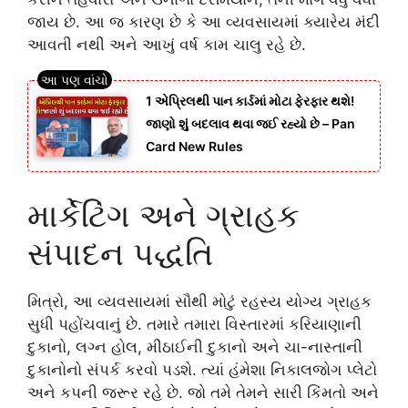
જાય છે. આ જ કારણ છે કે આ વ્યવસાયમાં ક્યારેય મંદી
આવતી નથી અને આખું વર્ષ કામ ચાલુ રહે છે.
1 એપ્રિલથી પાન કાર્ડમાં મોટા ફેરફાર થશે!
જાણો શું બદલાવ થવા જઈ રહ્યો છે – Pan
Card New Rules
માર્કેટિંગ અને ગ્રાહક
સંપાદન પદ્ધતિ
મિત્રો, આ વ્યવસાયમાં સૌથી મોટું રહસ્ય યોગ્ય ગ્રાહક
સુધી પહોંચવાનું છે. તમારે તમારા વિસ્તારમાં કરિયાણાની
દુકાનો, લગ્ન હોલ, મીઠાઈની દુકાનો અને ચા-નાસ્તાની
દુકાનોનો સંપર્ક કરવો પડશે. ત્યાં હંમેશા નિકાલજોગ પ્લેટો
અને કપની જરૂર રહે છે. જો તમે તેમને સારી કિંમતો અને