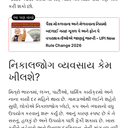
કરી શકો છો.
પૈસા મોકલવાના અને મેળવવાના નિયમો
બદલાઈ ગયા! ગૂગલ પે અને ફોન પે
વપરાશકર્તાઓએ જાણવું જરૂરી – UPI New
Rule Change 2026
નિકાલજોગ વ્યવસાય કેમ
ખીલશે?
મિત્રો ભારતમાં, લગ્ન, પાર્ટીઓ, ધાર્મિક કાર્યક્રમો અને
નાના કાર્યો દર મહિને થાય છે. ગામડાઓથી લઈને શહેરો
સુધી, લોકોએ નિકાલજોગ પ્લેટો, કપ અને ગ્લાસનો વધુ
ઉપયોગ કરવાનું શરૂ કર્યું છે. આનું કારણ સ્પષ્ટ છે કે તે
સસ્તું, હલકું છે અને ઉપયોગ પછી ફેંકી શકાય છે. ખાસ
કરીને તહેવારો અને ઉનાળા દરમિયાન, તેની માંગ વધુ વધી