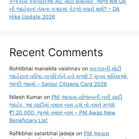
કેન્દ્રીય કર્મચારીઓ માટે મોટા સમાચાર, આજે થશે DA
ની જાહેરાત! તેમના પગારમાં કેટલો વધારો થશે? – DA
Hike Update 2026
Recent Comments
Rohitbhai maneklla vaishnav
on
સરકારની મોટી
જાહેરાત! વરિષ્ઠ નાગરિકોને હવે મળશે 7 મુખ્ય સુવિધાઓ,
જલ્દી જાણો – Senior Citizens Card 2026
Nilesh Kumar
on
PM આવાસ યોજનાની નવી યાદી
જાહેર, આ યાદીમાં તમારું નામ હશે તો તમને મળશે
₹1,20,000, જુઓ તમારું નામ – PM Awas New
Beneficiary List
Rafikbhai satarbhai jadeja
on
PM આવાસ