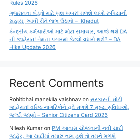
Rules 2026
ગુજરાતના ખેડૂતો માટે ખુશ ખબર! મળશે લાખો રૂપિયાની
સહાય, આવી રીતે લાભ ઉઠાવો – IKhedut
કેન્દ્રીય કર્મચારીઓ માટે મોટા સમાચાર, આજે થશે DA
ની જાહેરાત! તેમના પગારમાં કેટલો વધારો થશે? – DA
Hike Update 2026
Recent Comments
Rohitbhai maneklla vaishnav
on
સરકારની મોટી
જાહેરાત! વરિષ્ઠ નાગરિકોને હવે મળશે 7 મુખ્ય સુવિધાઓ,
જલ્દી જાણો – Senior Citizens Card 2026
Nilesh Kumar
on
PM આવાસ યોજનાની નવી યાદી
જાહેર, આ યાદીમાં તમારું નામ હશે તો તમને મળશે