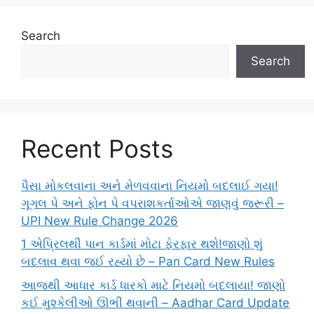
Search
Search
Recent Posts
પૈસા મોકલવાના અને મેળવવાના નિયમો બદલાઈ ગયા!
ગૂગલ પે અને ફોન પે વપરાશકર્તાઓએ જાણવું જરૂરી –
UPI New Rule Change 2026
1 એપ્રિલથી પાન કાર્ડમાં મોટા ફેરફાર થશે!જાણો શું
બદલાવ થવા જઈ રહ્યો છે – Pan Card New Rules
આજથી આધાર કાર્ડ ધારકો માટે નિયમો બદલાયા! જાણો
કઈ મુશ્કેલીઓ ઊભી થવાની – Aadhar Card Update