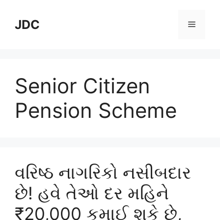
Skip
to
JDC
Menu
content
Senior Citizen
Pension Scheme
વરિષ્ઠ નાગરિકો નસીબદાર
છે! હવે તેઓ દર મહિને
₹20,000 કમાઈ શકે છે,