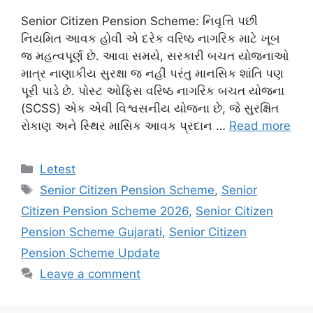
Senior Citizen Pension Scheme: નિવૃત્તિ પછી
નિયમિત આવક હોવી એ દરેક વરિષ્ઠ નાગરિક માટે ખૂબ
જ મહત્વપૂર્ણ છે. આવા સમયે, સરકારી બચત યોજનાઓ
માત્ર નાણાકીય સુરક્ષા જ નહીં પરંતુ માનસિક શાંતિ પણ
પૂરી પાડે છે. પોસ્ટ ઓફિસ વરિષ્ઠ નાગરિક બચત યોજના
(SCSS) એક એવી વિશ્વસનીય યોજના છે, જે સુરક્ષિત
રોકાણ અને સ્થિર માસિક આવક પ્રદાન …
Read more
Categories
Letest
Tags
Senior Citizen Pension Scheme
,
Senior
Citizen Pension Scheme 2026
,
Senior Citizen
Pension Scheme Gujarati
,
Senior Citizen
Pension Scheme Update
Leave a comment