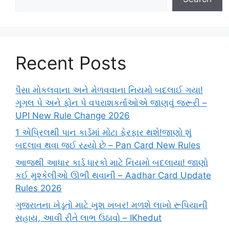
Recent Posts
પૈસા મોકલવાના અને મેળવવાના નિયમો બદલાઈ ગયા!
ગૂગલ પે અને ફોન પે વપરાશકર્તાઓએ જાણવું જરૂરી –
UPI New Rule Change 2026
1 એપ્રિલથી પાન કાર્ડમાં મોટા ફેરફાર થશે!જાણો શું
બદલાવ થવા જઈ રહ્યો છે – Pan Card New Rules
આજથી આધાર કાર્ડ ધારકો માટે નિયમો બદલાયા! જાણો
કઈ મુશ્કેલીઓ ઊભી થવાની – Aadhar Card Update
Rules 2026
ગુજરાતના ખેડૂતો માટે ખુશ ખબર! મળશે લાખો રૂપિયાની
સહાય, આવી રીતે લાભ ઉઠાવો – IKhedut