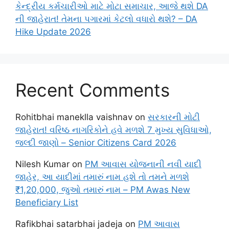
કેન્દ્રીય કર્મચારીઓ માટે મોટા સમાચાર, આજે થશે DA
ની જાહેરાત! તેમના પગારમાં કેટલો વધારો થશે? – DA
Hike Update 2026
Recent Comments
Rohitbhai maneklla vaishnav
on
સરકારની મોટી
જાહેરાત! વરિષ્ઠ નાગરિકોને હવે મળશે 7 મુખ્ય સુવિધાઓ,
જલ્દી જાણો – Senior Citizens Card 2026
Nilesh Kumar
on
PM આવાસ યોજનાની નવી યાદી
જાહેર, આ યાદીમાં તમારું નામ હશે તો તમને મળશે
₹1,20,000, જુઓ તમારું નામ – PM Awas New
Beneficiary List
Rafikbhai satarbhai jadeja
on
PM આવાસ