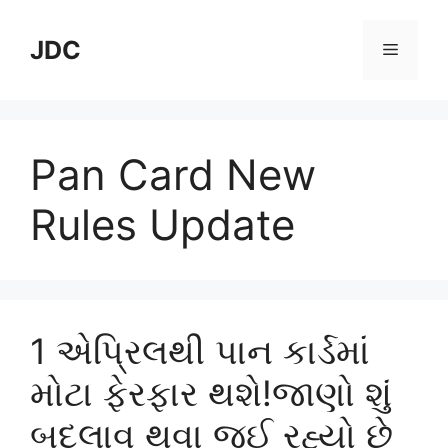
Skip
to
JDC
Menu
content
Pan Card New
Rules Update
1 એપ્રિલથી પાન કાર્ડમાં
મોટા ફેરફાર થશે!જાણો શું
બદલાવ થવા જઈ રહ્યો છે